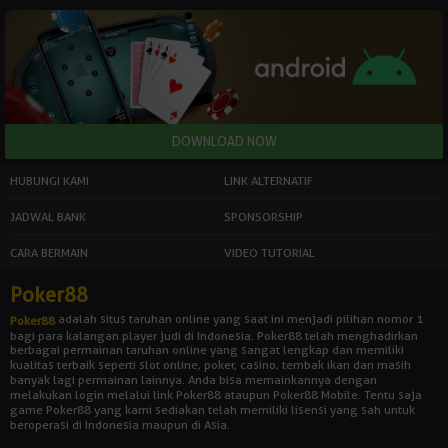
HUBUNGI KAMI
LINK ALTERNATIF
JADWAL BANK
SPONSORSHIP
CARA BERMAIN
VIDEO TUTORIAL
Poker88
adalah situs taruhan online yang saat ini menjadi pilihan nomor 1
Poker88
bagi para kalangan player judi di Indonesia. Poker88 telah menghadirkan
berbagai permainan taruhan online yang sangat lengkap dan memiliki
kualitas terbaik seperti slot online, poker, casino, tembak ikan dan masih
banyak lagi permainan lainnya. Anda bisa memainkannya dengan
melakukan login melalui link Poker88 ataupun Poker88 Mobile. Tentu saja
game Poker88 yang kami sediakan telah memiliki lisensi yang sah untuk
beroperasi di Indonesia maupun di Asia.