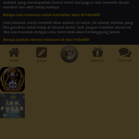
website yang mendapatkan lisensi resmi dari pagcor dan memiliki ribuan
member dan aktif setiap harinya.
Berapa usia minimum untuk mendaftar akun di Poker88?
Usia minimal untuk memiliki akun adalah 21 tahun. Ini adalah standar yang
kita gunakan untuk hidup di seluruh dunia. Jadi, jangan mainkan aturan ini.
Jika ada masalah dengan usia, kami tidak akan bertanggung jawab.
Berapa jumlah setoran minimum di situs Poker88?
Jumlah setoran minimum adalah Rp 10.000. Bukankah itu rendah? Dengan
uang yang begitu banyak, Anda bisa memainkan semua jenis permainan
yang disediakan oleh agen judi online POKER88.
HOME
Daftar
PROMOSI
LIVE CHAT
Cara Pembayaran:
Dukungan Perangkat :
Keamanan Terjamin :
© 2026 Poker88. All Rights Reserved | 18+