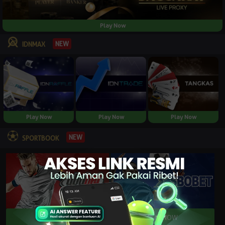
Play Now
NEW
IDNMAX
Play Now
Play Now
Play Now
NEW
SPORTBOOK