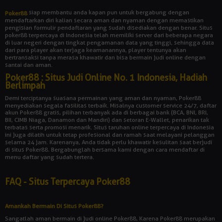
siap membantu anda kapan pun untuk bergabung dengan
Poker88
mendaftarkan diri kalian secara aman dan nyaman dengan memastikan
pengisian formulir pendaftaran yang sudah disediakan dengan benar. Situs
poker88 terpercaya di Indonesia telah memiliki server dari beberapa negara
di luar negeri dengan tingkat pengamanan data yang tinggi, sehingga data
dari para player akan terjaga keamanannya, player tentunya akan
bertransaksi tanpa merasa khawatir dan bisa bermain judi online dengan
santai dan aman.
Poker88 : Situs Judi Online No. 1 Indonesia, Hadiah
Berlimpah
Demi terciptanya suasana permainan yang aman dan nyaman, Poker88
menyediakan segala fasilitas terbaik. Misalnya customer service 24/7, daftar
akun Poker88 gratis, pilihan terbanyak ada di berbagai bank (BCA, BNI, BRI,
BII, CIMB Niaga, Danamon dan Mandiri) dan setoran E-Wallet, penarikan tak
terbatas serta promosi menarik. Situs taruhan online terpercaya di Indonesia
ini juga dilatih untuk tetap profesional dan ramah saat melayani pelanggan
selama 24 jam. Karenanya, Anda tidak perlu khawatir kesulitan saat berjudi
di situs Poker88. Bergabunglah bersama kami dengan cara mendaftar di
menu daftar yang sudah tertera.
FAQ - Situs Terpercaya Poker88
Amankah Bermain Di Situs Poker88?
Sangatlah aman bermain di judi online Poker88, Karena Poker88 merupakan