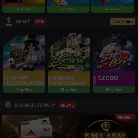
Lihat Semua
NEW
ARCADE
Play Now
Play Now
Play Now
BACCARAT LIVE PROXY
PROMO