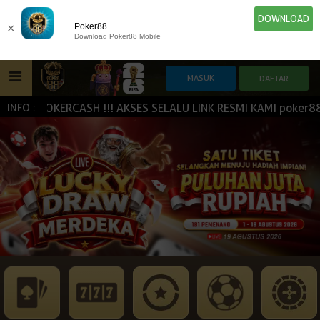
DOWNLOAD
×
Poker88
Download Poker88 Mobile
U JOKERCASH !!! AKSES SELALU LINK RESMI KAMI poker88slay
INFO :
HOME
IDN E-LOTTERY
POKER
SLOT GAME
NEW
NEW
SPORTBOOK
LIVE CASINO
IDNLIVE
NEW
ESPORTS
TOGEL
ARCADE
NEW
NEW
NEW
TEMBAK IKAN
IDNRAFFLE
IDNTRADE