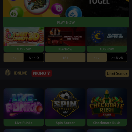
532
6:52:59
161
317
7:18:27
IDNLIVE
Lihat Semua
PROMO
Live Plinko
Spin Soccer
Checkmate Rush