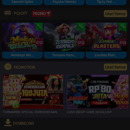
Satoshi Spins
Psycho Heroes
Tipsy Yeti ...
PGSOFT
Lihat Semua
PROMO
Monkeys Wil...
Tornado Ram...
Zombie Blas...
Lihat Semua
PROMOTION
TURNAMEN SPECIAL KEMERDEKAAN
CASH DROP GAME EKSKLUSIF
DOWNLOAD