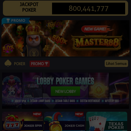
JACKPOT
© 2026 p88site.org. All Rights Reserved | 18+
800,441,777
POKER
Lihat Semua
PROMO
POKER