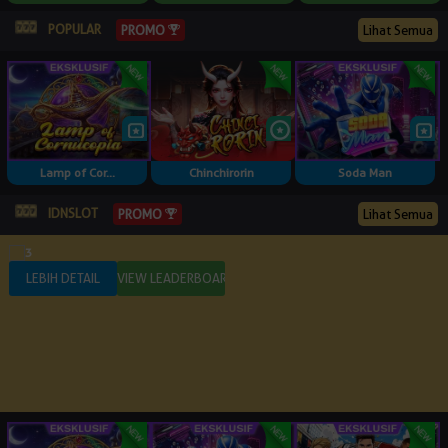
POPULAR
Lihat Semua
PROMO
Lamp of Cor...
Chinchirorin
Soda Man
IDNSLOT
Lihat Semua
PROMO