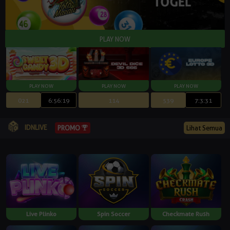
021
6:56:18
114
539
7:3:30
IDNLIVE
Lihat Semua
PROMO
Live Plinko
Spin Soccer
Checkmate Rush