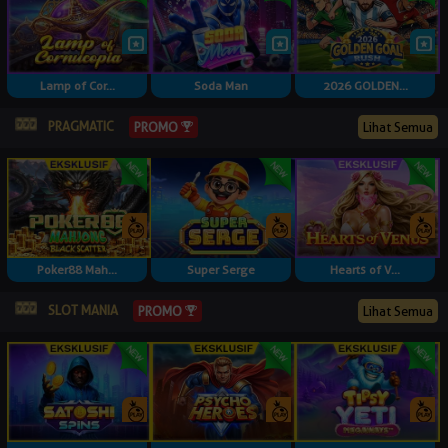
Lamp of Cor...
Soda Man
2026 GOLDEN...
PRAGMATIC
Lihat Semua
PROMO
Poker88 Mah...
Super Serge
Hearts of V...
SLOT MANIA
Lihat Semua
PROMO