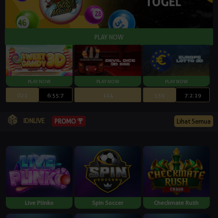
021
6:55:6
114
539
7:2:18
IDNLIVE
Lihat Semua
PROMO
Live Plinko
Spin Soccer
Checkmate Rush