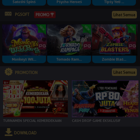
Satoshi Spins
Psycho Heroes
Tipsy Yeti ...
PGSOFT
Lihat Semua
PROMO
Monkeys Wil...
Tornado Ram...
Zombie Blas...
Lihat Semua
PROMOTION
TURNAMEN SPECIAL KEMERDEKAAN
CASH DROP GAME EKSKLUSIF
DOWNLOAD