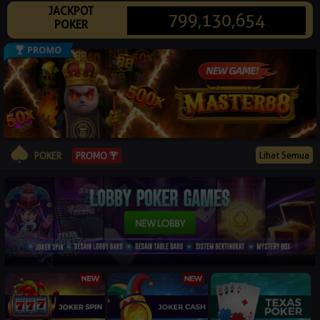
JACKPOT
© 2026 p88site.org. All Rights Reserved | 18+
799,130,654
POKER
Lihat Semua
PROMO
POKER