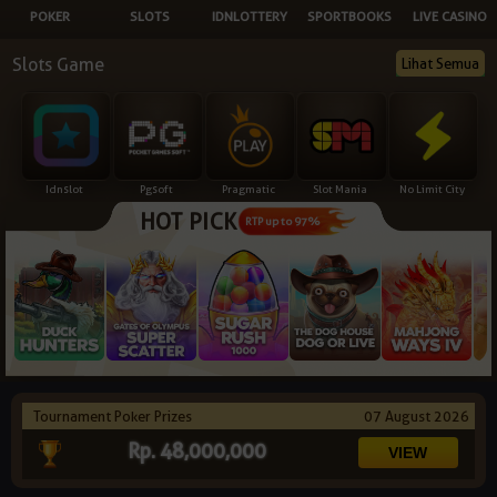
POKER
SLOTS
IDNLOTTERY
SPORTBOOKS
LIVE CASINO
NEW
Slots Game
Lihat Semua
TANGKAS
RTP
DEPOSIT
WITHDRAW
Idnslot
Pgsoft
Pragmatic
Slot Mania
No Limit City
HOT PICK
PROMOSI
RTP up to 97%
DOWNLOAD
REFERRAL
JACKPOT
Tournament Poker Prizes
07 August 2026
VIP MEMBER
Rp. 48,000,000
HUBUNGI KAMI