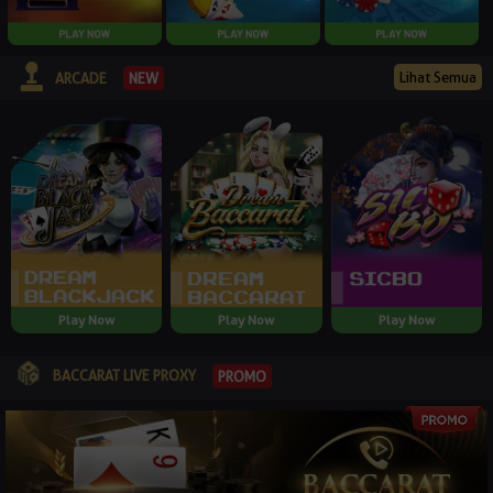
Lihat Semua
NEW
ARCADE
Play Now
Play Now
Play Now
BACCARAT LIVE PROXY
PROMO