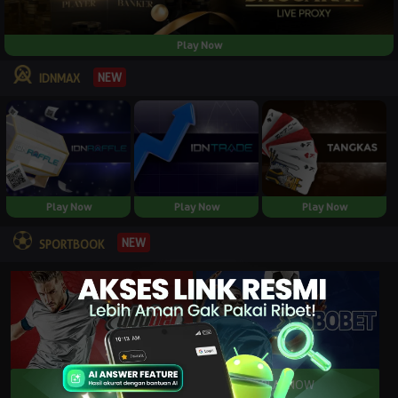
Play Now
NEW
IDNMAX
Play Now
Play Now
Play Now
NEW
SPORTBOOK