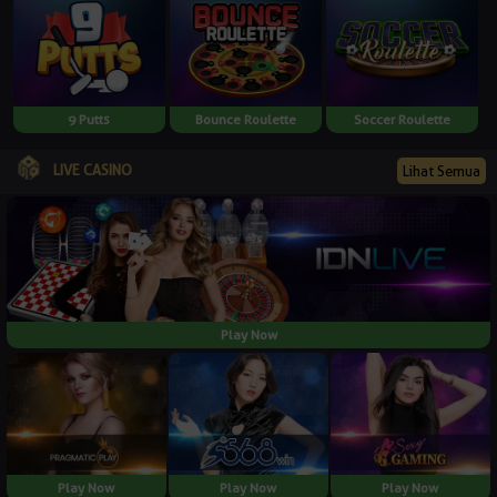
9 Putts
Bounce Roulette
Soccer Roulette
LIVE CASINO
Lihat Semua
Play Now
Play Now
Play Now
Play Now