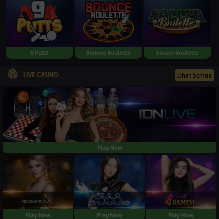
9 Putts
Bounce Roulette
Soccer Roulette
LIVE CASINO
Lihat Semua
Play Now
Play Now
Play Now
Play Now