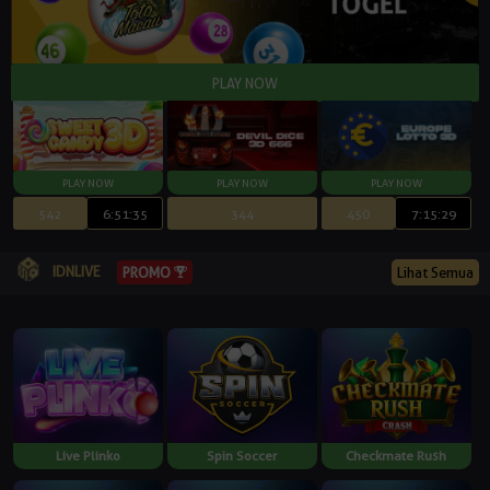
542
6:51:34
344
450
7:15:28
IDNLIVE
PROMO
Lihat Semua
Live Plinko
Spin Soccer
Checkmate Rush