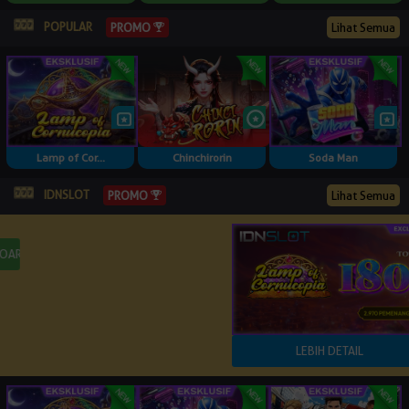
POPULAR
PROMO
Lihat Semua
Lamp of Cor...
Chinchirorin
Soda Man
IDNSLOT
PROMO
Lihat Semua