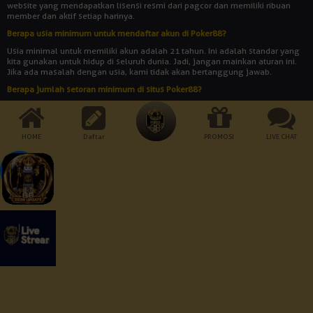
website yang mendapatkan lisensi resmi dari pagcor dan memiliki ribuan
member dan aktif setiap harinya.
Berapa usia minimum untuk mendaftar akun di Poker88?
Usia minimal untuk memiliki akun adalah 21 tahun. Ini adalah standar yang
kita gunakan untuk hidup di seluruh dunia. Jadi, jangan mainkan aturan ini.
Jika ada masalah dengan usia, kami tidak akan bertanggung jawab.
Berapa jumlah setoran minimum di situs Poker88?
Jumlah setoran minimum adalah Rp 10.000. Bukankah itu rendah? Dengan
uang yang begitu banyak, Anda bisa memainkan semua jenis permainan
yang disediakan oleh agen judi online POKER88.
HOME
Daftar
PROMOSI
LIVE CHAT
Cara Pembayaran:
Dukungan Perangkat :
Keamanan Terjamin :
© 2026 Poker88. All Rights Reserved | 18+