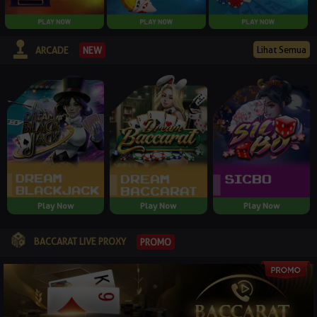
Lihat Semua
NEW
ARCADE
Play Now
Play Now
Play Now
BACCARAT LIVE PROXY
PROMO