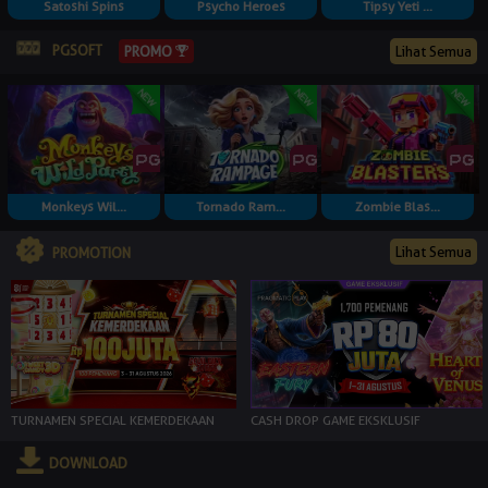
Satoshi Spins
Psycho Heroes
Tipsy Yeti ...
PGSOFT
Lihat Semua
PROMO
Monkeys Wil...
Tornado Ram...
Zombie Blas...
Lihat Semua
PROMOTION
TURNAMEN SPECIAL KEMERDEKAAN
CASH DROP GAME EKSKLUSIF
DOWNLOAD