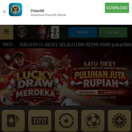
DOWNLOAD
×
Poker88
Download Poker88 Mobile
 JOKERCASH !!! AKSES SELALU LINK RESMI KAMI poker88slay.
INFO :
HOME
IDN E-LOTTERY
POKER
SLOT GAME
NEW
NEW
SPORTBOOK
LIVE CASINO
IDNLIVE
NEW
ESPORTS
TOGEL
ARCADE
NEW
NEW
NEW
TEMBAK IKAN
IDNRAFFLE
IDNTRADE