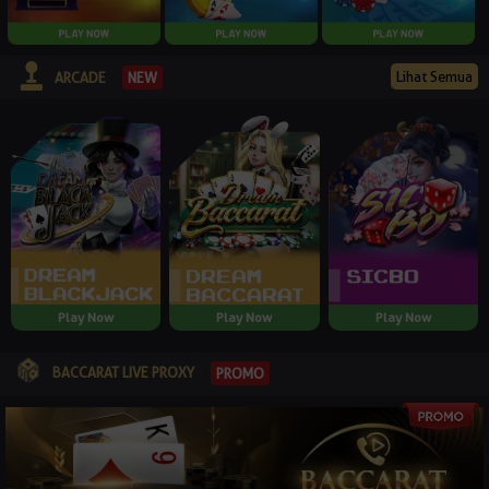
Lihat Semua
NEW
ARCADE
Play Now
Play Now
Play Now
BACCARAT LIVE PROXY
PROMO