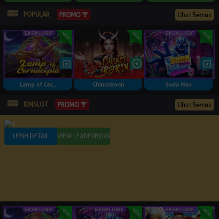
POPULAR
Lihat Semua
PROMO
Lamp of Cor...
Chinchirorin
Soda Man
IDNSLOT
Lihat Semua
PROMO