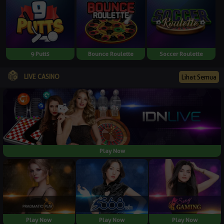
9 Putts
Bounce Roulette
Soccer Roulette
LIVE CASINO
Lihat Semua
Play Now
Play Now
Play Now
Play Now